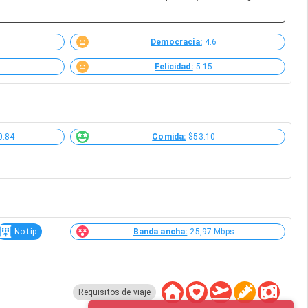
Democracia:
4.6
Felicidad:
5.15
0.84
Comida:
$53.10
No tip
Banda ancha:
25,97 Mbps
Requisitos de viaje