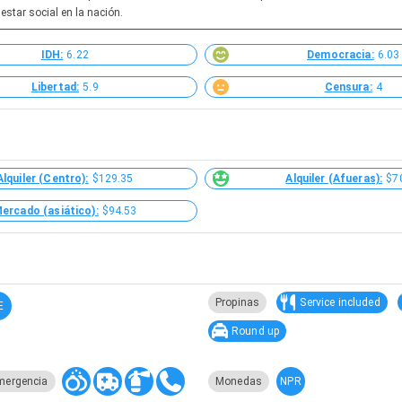
star social en la nación.
IDH:
6.22
Democracia:
6.03
Libertad:
5.9
Censura:
4
Alquiler (Centro):
$129.35
Alquiler (Afueras):
$7
ercado (asiático):
$94.53
Propinas
Service included
E
Round up
NPR
mergencia
Monedas