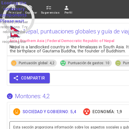
If loading fails,
Loading the
it's usually due
necessary
to a slow
Principal
Explorar
Sugerencias
Perfil
components.
connection or
Please wait...
system/browser
restrictions. Try
Nepal, puntuaciones globales y guía de via
reloading the
page or
Asia | Southern Asia | Federal Democratic Republic of Nepal
reopening the
app.
Nepal is a landlocked country in the Himalayas in South Asia. It
the birthplace of Gautama Buddha, the founder of Buddhism.
Puntuación global: 4,2
Puntuación de gastos: 10
Pun
COMPARTIR
Montones: 4,2
SOCIEDAD Y GOBIERNO: 5,4
ECONOMÍA: 1,9
Esta sección proporciona información sobre los aspectos sociales y guber