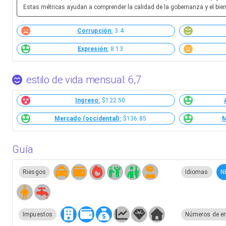
Estas métricas ayudan a comprender la calidad de la gobernanza y el biene
Corrupción:
3.4
Expresión:
8.13
estilo de vida mensual: 6,7
Ingreso:
$122.50
Mercado (occidental):
$136.85
M
Guía
N
Riesgos
Idiomas
Impuestos
Números de e