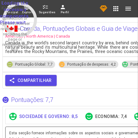
If loading fails,
Loading the
it's usually due
necessary
Principal
Explorar
Sugestões
Perfil
to a slow
components.
connection or
Please wait...
system/browser
Canada, Pontuações Globais e Guia de Viag
restrictions. Try
reloading the
Americas | North America | Canada
page or
Canada is the world's second largest country by area, behind on
reopening the
natural beauty and its multicultural heritage. While there are c
app.
features the Rocky Mountains, the Prairies, three oceanic coasts
Pontuação Global: 7,7
Pontuação de despesas: 4,2
Pont
COMPARTILHAR
Pontuações: 7,7
SOCIEDADE E GOVERNO: 8,5
ECONOMIA: 7,4
Esta secção fornece informações sobre os aspectos sociais e governament