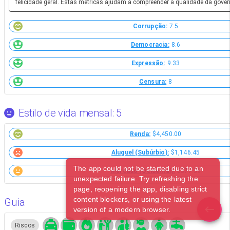
felicidade geral. Estas métricas ajudam a compreender a qualidade da gover
Corrupção:
7.5
Democracia:
8.6
Expressão:
9.33
Censura:
8
Estilo de vida mensal: 5
Renda:
$4,450.00
Aluguel (Subúrbio):
$1,146.45
The app could not be started due to an
Mercado (Ocidental):
$377.39
unexpected failure. Try refreshing the
page, reopening the app, disabling strict
content blockers, or using the latest
Guia
version of a modern browser.
Riscos