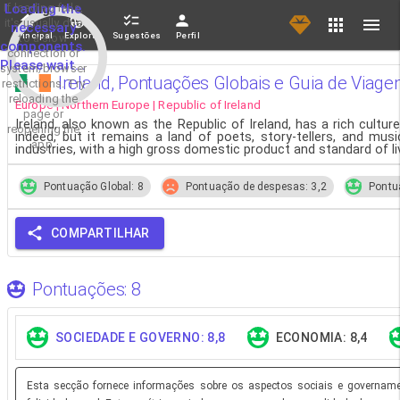
If loading fails,
Loading the
it's usually due
necessary
Principal
Explorar
Sugestões
Perfil
to a slow
components.
connection or
Please wait...
system/browser
Ireland, Pontuações Globais e Guia de Viag
restrictions. Try
reloading the
Europe | Northern Europe | Republic of Ireland
page or
Ireland, also known as the Republic of Ireland, has a rich cultu
reopening the
indeed, but it remains a land of poets, story-tellers, and mus
app.
industries, with a high gross domestic product and standard of liv
Pontuação Global: 8
Pontuação de despesas: 3,2
Pontu
COMPARTILHAR
Pontuações: 8
SOCIEDADE E GOVERNO: 8,8
ECONOMIA: 8,4
Esta secção fornece informações sobre os aspectos sociais e governamen