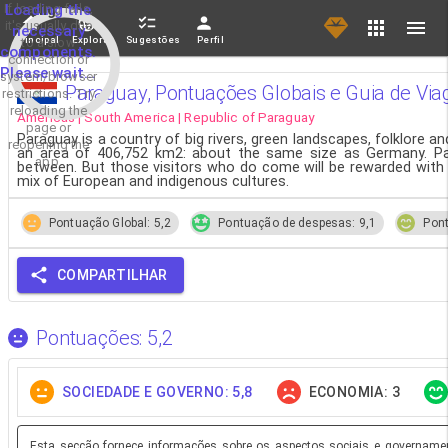
If loading fails,
Loading the
it's usually due
necessary
Principal
Explorar
Sugestões
Perfil
to a slow
components.
connection or
Please wait...
system/browser
Paraguay, Pontuações Globais e Guia de Vi
restrictions. Try
reloading the
Americas | South America | Republic of Paraguay
page or
Paraguay is a country of big rivers, green landscapes, folklore an
reopening the
an area of 406,752 km2: about the same size as Germany. Para
app.
between. But those visitors who do come will be rewarded with a
mix of European and indigenous cultures.
Pontuação Global: 5,2
Pontuação de despesas: 9,1
Pont
COMPARTILHAR
Pontuações: 5,2
SOCIEDADE E GOVERNO: 5,8
ECONOMIA: 3
Esta secção fornece informações sobre os aspectos sociais e governament