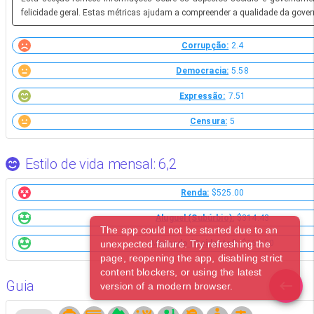
felicidade geral. Estas métricas ajudam a compreender a qualidade da gover
Corrupção:
2.4
Democracia:
5.58
Expressão:
7.51
Censura:
5
Estilo de vida mensal: 6,2
Renda:
$525.00
Aluguel (Subúrbio):
$314.43
The app could not be started due to an
unexpected failure. Try refreshing the
Mercado (Ocidental):
$164.30
page, reopening the app, disabling strict
content blockers, or using the latest
Guia
version of a modern browser.